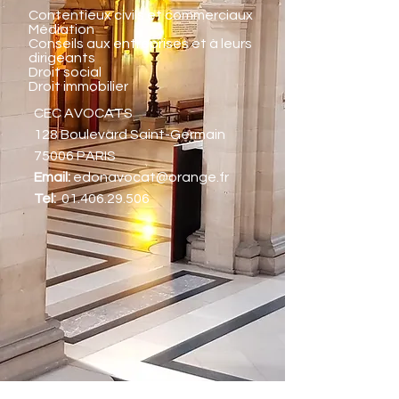
Contentieux civils et commerciaux
Médiation
Conseils aux entreprises et à leurs
dirigeants
Droit social
Droit immobilier
CEC AVOCATS
128 Boulevard Saint-Germain
75006 PARIS
Email:
edonavocat@orange.fr
Tel:
01.406.29.506