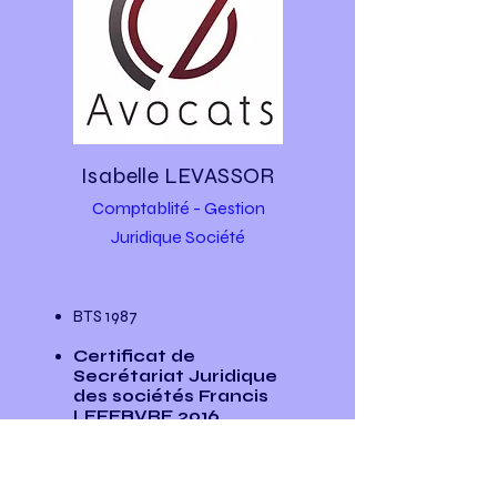
Isabelle LEVASSOR
Comptablité - Gestion
Juridique Société
BTS 1987
Certificat de
Secrétariat Juridique
des sociétés Francis
LEFEBVRE 2016
Tel:
01.406.29.506
levassor.cec@orange.fr